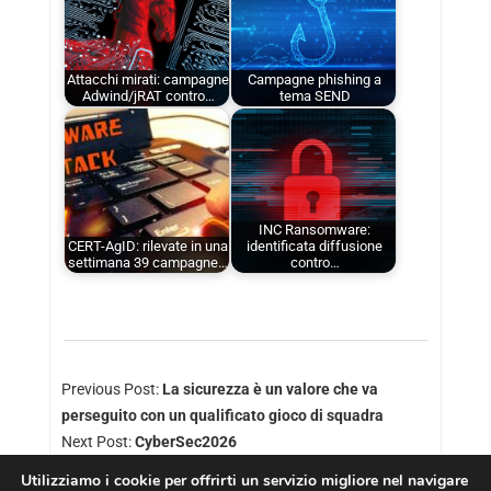
Attacchi mirati: campagne
Campagne phishing a
Adwind/jRAT contro…
tema SEND
INC Ransomware:
CERT-AgID: rilevate in una
identificata diffusione
settimana 39 campagne…
contro…
Previous Post:
La sicurezza è un valore che va
perseguito con un qualificato gioco di squadra
Next Post:
CyberSec2026
Utilizziamo i cookie per offrirti un servizio migliore nel navigare