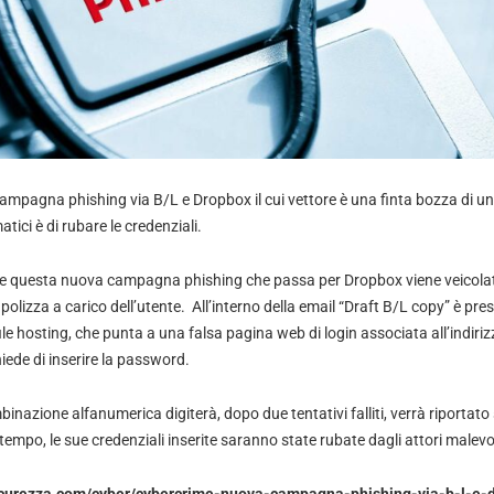
mpagna phishing via B/L e Dropbox il cui vettore è una finta bozza di una 
atici è di rubare le credenziali.
che questa nuova campagna phishing che passa per Dropbox viene veicola
olizza a carico dell’utente. All’interno della email “Draft B/L copy” è pres
file hosting, che punta a una falsa pagina web di login associata all’indiriz
hiede di inserire la password.
binazione alfanumerica digiterà, dopo due tentativi falliti, verrà riportato 
mpo, le sue credenziali inserite saranno state rubate dagli attori malevoli