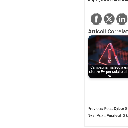
https://www.difesaes
Articoli Correlat
Campagna malevola u
utenze PA per colpire alt
PA…
Previous Post:
Cyber So
Next Post:
Facile.it, S