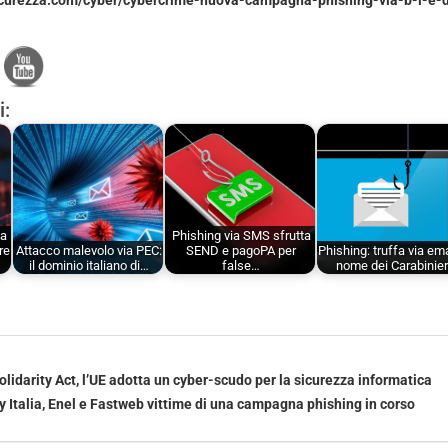
icurezza.com/cyber/cybercrime-nuova-campagna-phishing-via-b-l-e-
i:
sa
Phishing via SMS sfrutta
re
Attacco malevolo via PEC:
SEND e pagoPA per
Phishing: truffa via ema
il dominio italiano di…
false…
nome dei Carabinier
lidarity Act, l’UE adotta un cyber-scudo per la sicurezza informatica
ky Italia, Enel e Fastweb vittime di una campagna phishing in corso