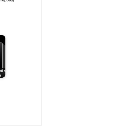
dropbox/
il a
i