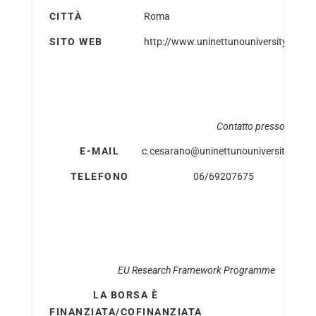
CITTÀ
Roma
SITO WEB
http://www.uninettunouniversity.net
Contatto presso l’Ente
E-MAIL
c.cesarano@uninettunouniversity.net
TELEFONO
06/69207675
EU Research Framework Programme
LA BORSA È
FINANZIATA/COFINANZIATA