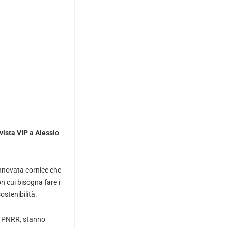
vista VIP a
Alessio
rinnovata cornice che
on cui bisogna fare i
ostenibilità.
 il PNRR, stanno