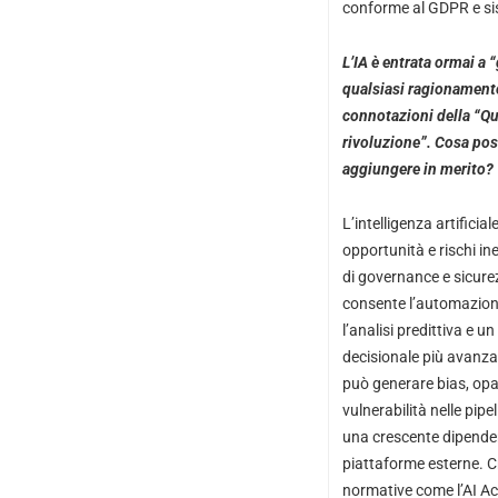
conforme al GDPR e sis
L’IA è entrata ormai a 
qualsiasi ragionament
connotazioni della “Qu
rivoluzione”. Cosa po
aggiungere in merito?
L’intelligenza artificia
opportunità e rischi ine
di governance e sicure
consente l’automazione
l’analisi predittiva e u
decisionale più avanzat
può generare bias, opa
vulnerabilità nelle pipel
una crescente dipend
piattaforme esterne. 
normative come l’AI A