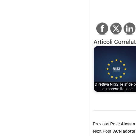
Articoli Correlat
Direttiva NIS2: le sfide p
le imprese italiane
Previous Post:
Alessio
Next Post:
ACN adotta 