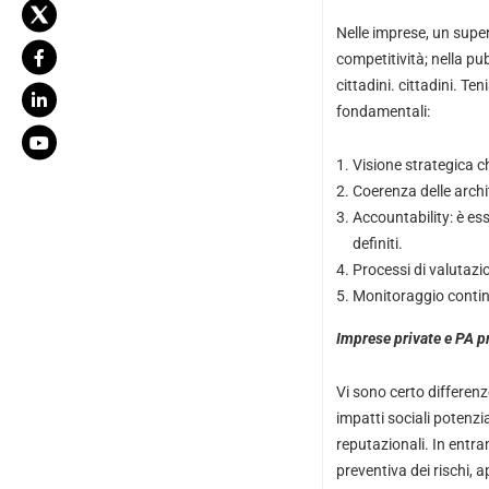
Nelle imprese, un super
competitività; nella pub
cittadini. cittadini. T
fondamentali:
Visione strategica c
Coerenza delle archi
Accountability: è es
definiti.
Processi di valutazio
Monitoraggio continu
Imprese private e PA p
Vi sono certo differenz
impatti sociali potenzi
reputazionali. In entra
preventiva dei rischi,