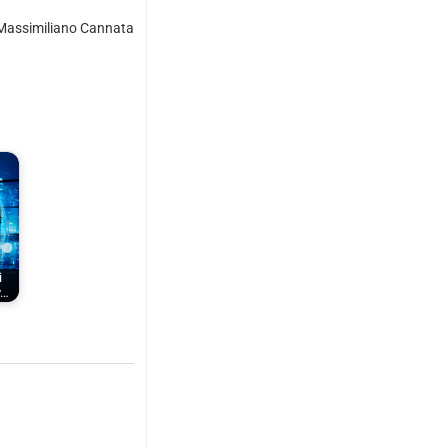
Massimiliano Cannata
i
y…