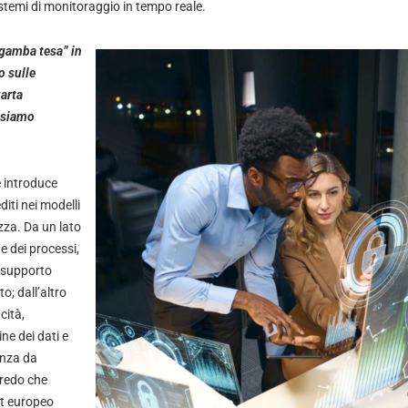
temi di monitoraggio in tempo reale.
“gamba tesa” in
o sulle
arta
ssiamo
le introduce
diti nei modelli
zza. Da un lato
 dei processi,
n supporto
o; dall’altro
cità,
ine dei dati e
enza da
Credo che
ct europeo