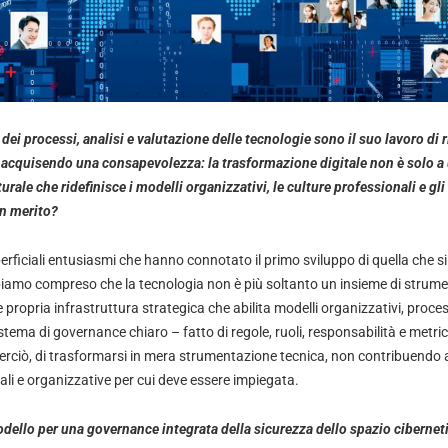
 dei processi, analisi e valutazione delle tecnologie sono il suo lavoro di 
, acquisendo una consapevolezza: la trasformazione digitale non è solo a 
ale che ridefinisce i modelli organizzativi, le culture professionali e gli 
in merito?
uperficiali entusiasmi che hanno connotato il primo sviluppo di quella che si
biamo compreso che la tecnologia non è più soltanto un insieme di strumen
propria infrastruttura strategica che abilita modelli organizzativi, process
stema di governance chiaro – fatto di regole, ruoli, responsabilità e metric
perciò, di trasformarsi in mera strumentazione tecnica, non contribuendo a 
li e organizzative per cui deve essere impiegata.
odello per una governance integrata della sicurezza dello spazio cibernet