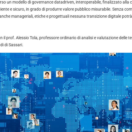
rso un modello di governance datadriven, interoperabile, finalizzato alla 
iciente e sicuro, in grado di produrre valore pubblico misurabile. Senza 
nche manageriali, etiche e progettuali nessuna transizione digitale potrà 
il prof. Alessio Tola, professore ordinario di analisi e valutazione delle t
udi di Sassari.