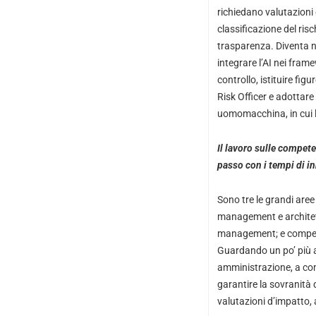
richiedano valutazioni
classificazione del risc
trasparenza. Diventa 
integrare l’AI nei fram
controllo, istituire figu
Risk Officer e adottare 
uomomacchina, in cui 
Il lavoro sulle compet
passo con i tempi di i
Sono tre le grandi aree
management e architet
management; e competen
Guardando un po’ più a
amministrazione, a comi
garantire la sovranità 
valutazioni d’impatto, 