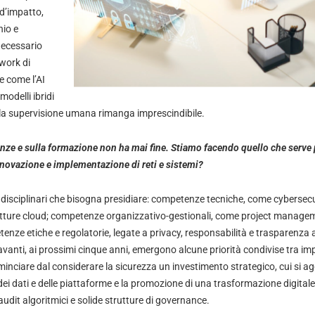
 d’impatto,
hio e
necessario
ework di
re come l’AI
modelli ibridi
la supervisione umana rimanga imprescindibile.
enze e sulla formazione non ha mai fine. Stiamo facendo quello che serve
nnovazione e implementazione di reti e sistemi?
 disciplinari che bisogna presidiare: competenze tecniche, come cybersecu
ture cloud; competenze organizzativo-gestionali, come project manage
ze etiche e regolatorie, legate a privacy, responsabilità e trasparenza 
vanti, ai prossimi cinque anni, emergono alcune priorità condivise tra im
nciare dal considerare la sicurezza un investimento strategico, cui si ag
dei dati e delle piattaforme e la promozione di una trasformazione digitale
audit algoritmici e solide strutture di governance.