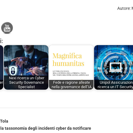
Autore:
i:
Nexi ricerca un Cyber
er
Security Governance
Fede e ragione alleate
Unipol Assicurazion
Specialist
nella governance dell’IA
ricerca un IT Securit
 Tola
la tassonomia degli incidenti cyber da notificare