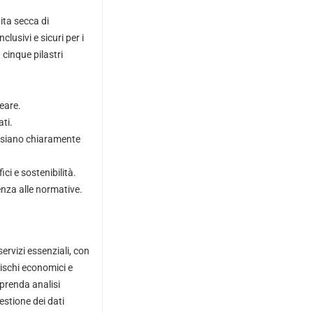
ita secca di
clusivi e sicuri per i
cinque pilastri
eare.
ti.
e siano chiaramente
ci e sostenibilità.
nza alle normative.
ervizi essenziali, con
rischi economici e
mprenda analisi
stione dei dati