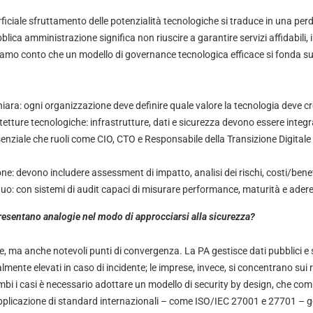
ficiale sfruttamento delle potenzialità tecnologiche si traduce in una perd
blica amministrazione significa non riuscire a garantire servizi affidabili, in
eniamo conto che un modello di governance tecnologica efficace si fonda su 
hiara: ogni organizzazione deve definire quale valore la tecnologia deve cr
tetture tecnologiche: infrastrutture, dati e sicurezza devono essere integra
senziale che ruoli come CIO, CTO e Responsabile della Transizione Digital
ne: devono includere assessment di impatto, analisi dei rischi, costi/benefi
o: con sistemi di audit capaci di misurare performance, maturità e adere
resentano analogie nel modo di approcciarsi alla sicurezza?
e, ma anche notevoli punti di convergenza. La PA gestisce dati pubblici e s
almente elevati in caso di incidente; le imprese, invece, si concentrano sui 
mbi i casi è necessario adottare un modello di security by design, che co
 applicazione di standard internazionali – come ISO/IEC 27001 e 27701 – ge