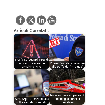
Articoli Correlati:
Truffa Safeguard: furto di
account Telegram e
Polizia Postale: attenzione
smishing INPS
alla truffa del "mi piace"
In corso una campagna di
WhatsApp, attenzione alla
phishing ai danni di
truffa sui falsi mancati…
Trenitalia