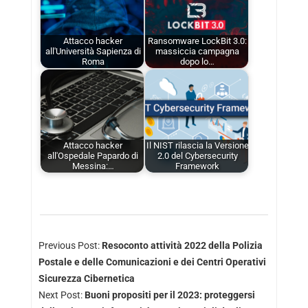
Attacco hacker
Ransomware LockBit 3.0:
all'Università Sapienza di
massiccia campagna
Roma
dopo lo…
Attacco hacker
Il NIST rilascia la Versione
all'Ospedale Papardo di
2.0 del Cybersecurity
Messina:…
Framework
Previous Post:
Resoconto attività 2022 della Polizia
Postale e delle Comunicazioni e dei Centri Operativi
Sicurezza Cibernetica
Next Post:
Buoni propositi per il 2023: proteggersi