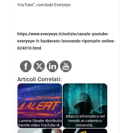
YouTube”, conclude Everyeye.
https://www.everyeye.it/notizie/canale-youtube-
everyeye-it-hackerato-lavorando-riportarlo-online-
624010.html
Articoli Correlati:
Attacco informatico nel
Lumma Stealer distribuito
mondo accademico:
tramite video YouTube di…
Università…