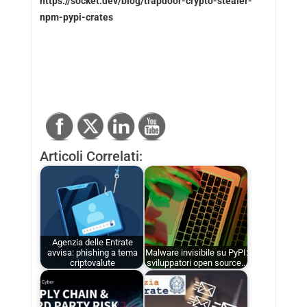
https://socket.dev/blog/trapdoor-crypto-stealer-
npm-pypi-crates
Articoli Correlati:
Agenzia delle Entrate
avvisa: phishing a tema
Malware invisibile su PyPI:
criptovalute
sviluppatori open source…