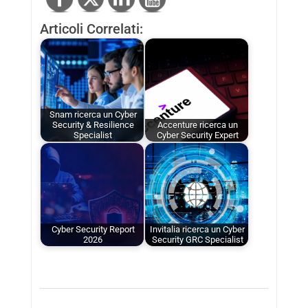
Articoli Correlati:
Snam ricerca un Cyber
Security & Resilience
Accenture ricerca un
Specialist
Cyber Security Expert
Cyber Security Report
Invitalia ricerca un Cyber
2026
Security GRC Specialist