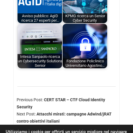
Avviso pubblico: AgID
KPMG ricerca un Senior
ricerca 27 esperti per…
Cyber Security
Intesa Sanpaolo ricerca
un Cybersecurity Solutions
Fondazione Policlinico
Senior
Universitario Agostino…
Previous Post:
CERT STAR – CTF Cloud Identity
Security
Next Post:
Attacchi mirati: campagne Adwind/jRAT
contro obiettivi italiani
Utilizziamo i cookie per offrirti un servizio migliore nel navigare