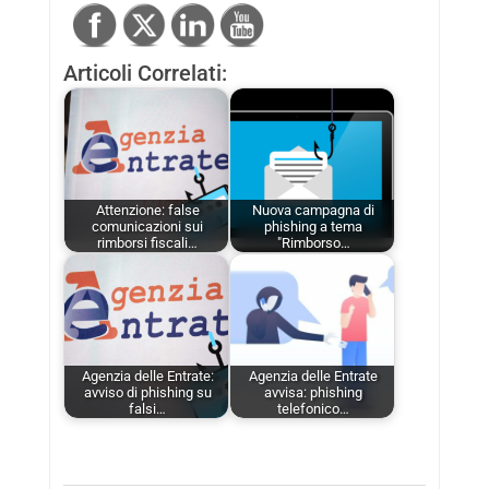
Articoli Correlati:
Attenzione: false
Nuova campagna di
comunicazioni sui
phishing a tema
rimborsi fiscali…
"Rimborso…
Agenzia delle Entrate:
Agenzia delle Entrate
avviso di phishing su
avvisa: phishing
falsi…
telefonico…