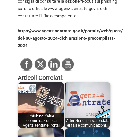
consiglia di consultare la sezione “Focus sul phishing”
sul sito ufficiale
www.agenziaentrate.gov.it
o di
contattare l’Ufficio competente.
https://www.agenziaentrate.gov.it/portale/web/guest/avviso-
del-30-agosto-2024-dichiarazione-precompilata-
2024
Articoli Correlati:
Phishing: false
comunicazioni da
Attenzione: nuova ondata
"Agenziaentrate Portal"
di false comunicazioni…