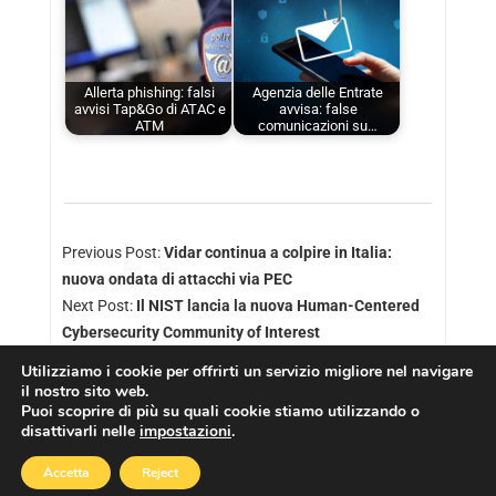
Allerta phishing: falsi
Agenzia delle Entrate
avvisi Tap&Go di ATAC e
avvisa: false
ATM
comunicazioni su…
Previous Post:
Vidar continua a colpire in Italia:
nuova ondata di attacchi via PEC
Next Post:
Il NIST lancia la nuova Human-Centered
Cybersecurity Community of Interest
Utilizziamo i cookie per offrirti un servizio migliore nel navigare
il nostro sito web.
Puoi scoprire di più su quali cookie stiamo utilizzando o
disattivarli nelle
impostazioni
.
Copyright © 2026
Cookies Policy
|
Privacy Policy
Accetta
Reject