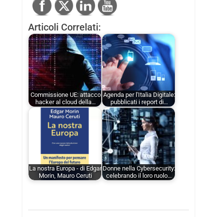
Articoli Correlati:
Commissione UE: attacco
Agenda per l'Italia Digitale:
hacker al cloud della…
pubblicati i report di…
La nostra Europa - di Edgar
Donne nella Cybersecurity:
Morin, Mauro Ceruti
celebrando il loro ruolo…