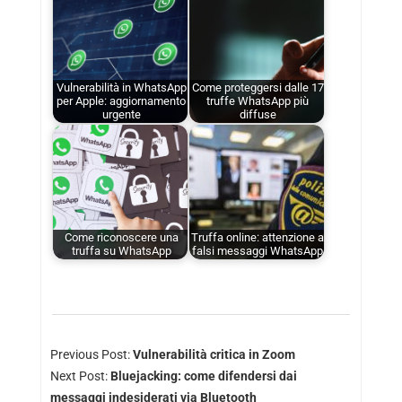
Vulnerabilità in WhatsApp
Come proteggersi dalle 17
per Apple: aggiornamento
truffe WhatsApp più
urgente
diffuse
Come riconoscere una
Truffa online: attenzione a
truffa su WhatsApp
falsi messaggi WhatsApp
Previous Post:
Vulnerabilità critica in Zoom
Next Post:
Bluejacking: come difendersi dai
messaggi indesiderati via Bluetooth