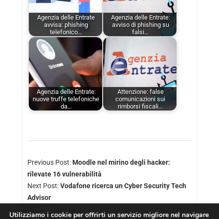
Agenzia delle Entrate
Agenzia delle Entrate:
avvisa: phishing
avviso di phishing su
telefonico…
falsi…
Agenzia delle Entrate:
Attenzione: false
nuove truffe telefoniche
comunicazioni sui
da…
rimborsi fiscali…
Previous Post:
Moodle nel mirino degli hacker:
rilevate 16 vulnerabilità
Next Post:
Vodafone ricerca un Cyber Security Tech
Advisor
Utilizziamo i cookie per offrirti un servizio migliore nel navigare