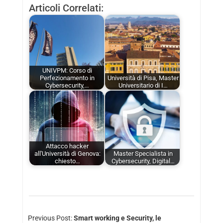
Articoli Correlati:
UNIVPM: Corso di
Perfezionamento in
Università di Pisa, Master
Cybersecurity,…
Universitario di I…
Attacco hacker
all'Università di Genova:
Master Specialista in
chiesto…
Cybersecurity, Digital…
Previous Post:
Smart working e Security, le