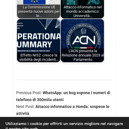
La Commissione UE
Attacco informatico nel
presenta nuove azioni per
mondo accademico:
le…
Università…
L'ACN presenta la
Effetto NIS2: cresce la
Relazione annuale 2023 al
visibilità degli incidenti…
Parlamento
Previous Post:
WhatsApp: un bug espone i numeri di
telefono di 300mila utenti
Next Post:
Attacco informatico a Honda: sospese le
attività
Utilizziamo i cookie per offrirti un servizio migliore nel navigare
il nostro sito web.