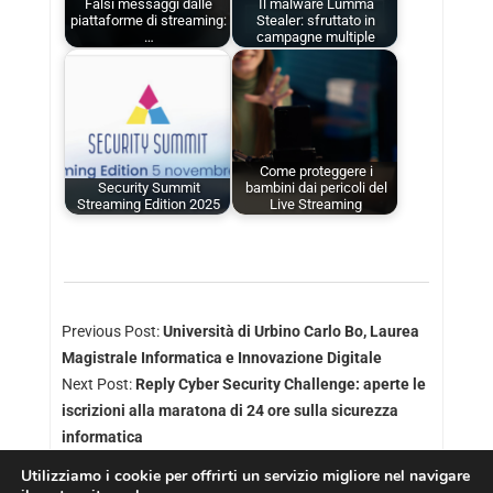
Falsi messaggi dalle
Il malware Lumma
piattaforme di streaming:
Stealer: sfruttato in
…
campagne multiple
Come proteggere i
Security Summit
bambini dai pericoli del
Streaming Edition 2025
Live Streaming
Previous Post:
Università di Urbino Carlo Bo, Laurea
Magistrale Informatica e Innovazione Digitale
Next Post:
Reply Cyber Security Challenge: aperte le
iscrizioni alla maratona di 24 ore sulla sicurezza
informatica
Utilizziamo i cookie per offrirti un servizio migliore nel navigare