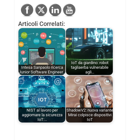
Articoli Correlati:
IoT da giardino: robot
Intesa Sanpaolo ricerca
tagliaerba vulnerabile
Junior Software Engineer…
agli…
NIST al lavoro per
ShadowV2: nuova variante
aggiornare la sicurezza
Mirai colpisce dispositivi
IoT:…
IoT