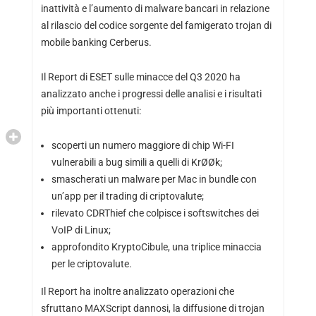
inattività e l’aumento di malware bancari in relazione
al rilascio del codice sorgente del famigerato trojan di
mobile banking Cerberus.
Il Report di ESET sulle minacce del Q3 2020 ha
analizzato anche i progressi delle analisi e i risultati
più importanti ottenuti:
scoperti un numero maggiore di chip Wi-FI
vulnerabili a bug simili a quelli di KrØØk;
smascherati un malware per Mac in bundle con
un’app per il trading di criptovalute;
rilevato CDRThief che colpisce i softswitches dei
VoIP di Linux;
approfondito KryptoCibule, una triplice minaccia
per le criptovalute.
Il Report ha inoltre analizzato operazioni che
sfruttano MAXScript dannosi, la diffusione di trojan