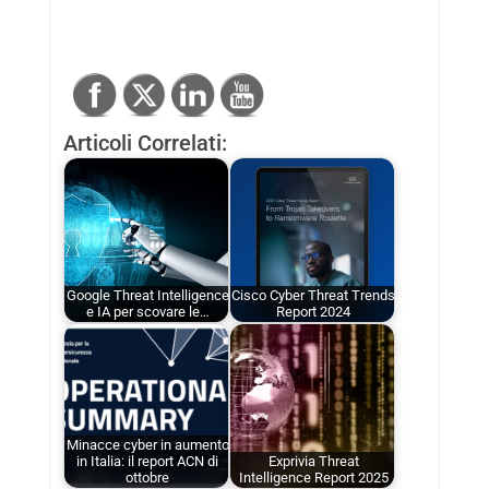
Articoli Correlati:
Google Threat Intelligence
Cisco Cyber Threat Trends
e IA per scovare le…
Report 2024
Minacce cyber in aumento
in Italia: il report ACN di
Exprivia Threat
ottobre
Intelligence Report 2025