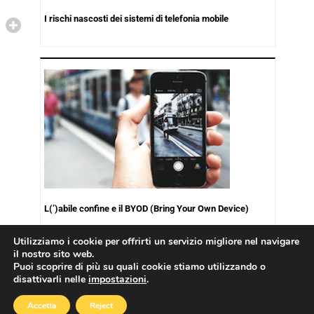
I rischi nascosti dei sistemi di telefonia mobile
L(’)abile confine e il BYOD (Bring Your Own Device)
Utilizziamo i cookie per offrirti un servizio migliore nel navigare
il nostro sito web.
Puoi scoprire di più su quali cookie stiamo utilizzando o
disattivarli nelle
impostazioni
.
Copyright © 2026
Cookies Policy
|
Privacy Policy
Accetta
Reject