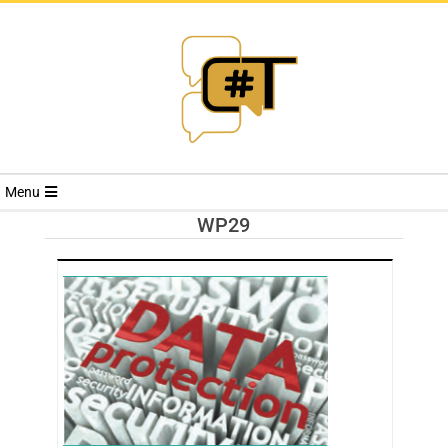
RIVISTA
Menu
CYBERSECURI
WP29
TRENDS