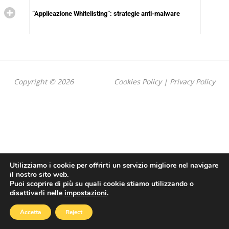
”Applicazione Whitelisting”: strategie anti-malware
Copyright © 2026
Cookies Policy
|
Privacy Policy
Utilizziamo i cookie per offrirti un servizio migliore nel navigare
il nostro sito web.
Puoi scoprire di più su quali cookie stiamo utilizzando o
disattivarli nelle
impostazioni
.
Accetta
Reject