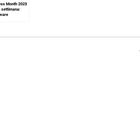
ess Month 2023
a settimana:
tware