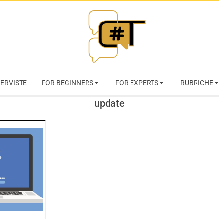
RIVISTA
TERVISTE
FOR BEGINNERS
FOR EXPERTS
RUBRICHE
CYBERSECURI
update
TRENDS