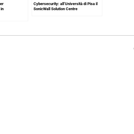
ter
Cybersecurity: all’Università di Pisa il
 in
SonicWall Solution Centre