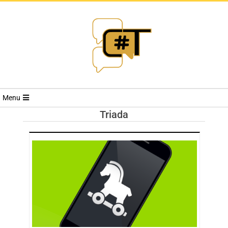
RIVISTA
Menu
CYBERSECURI
Triada
TRENDS