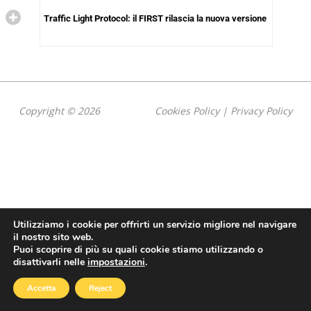
Traffic Light Protocol: il FIRST rilascia la nuova versione
Copyright © 2026
Cookies Policy
|
Privacy Policy
Utilizziamo i cookie per offrirti un servizio migliore nel navigare
il nostro sito web.
Puoi scoprire di più su quali cookie stiamo utilizzando o
disattivarli nelle
impostazioni
.
Accetta
Reject