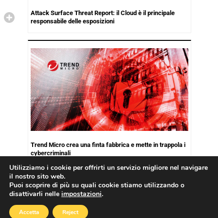
Attack Surface Threat Report: il Cloud è il principale
responsabile delle esposizioni
Trend Micro crea una finta fabbrica e mette in trappola i
cybercriminali
Utilizziamo i cookie per offrirti un servizio migliore nel navigare
il nostro sito web.
Puoi scoprire di più su quali cookie stiamo utilizzando o
disattivarli nelle
impostazioni
.
Copyright © 2026
Cookies Policy
|
Privacy Policy
Accetta
Reject