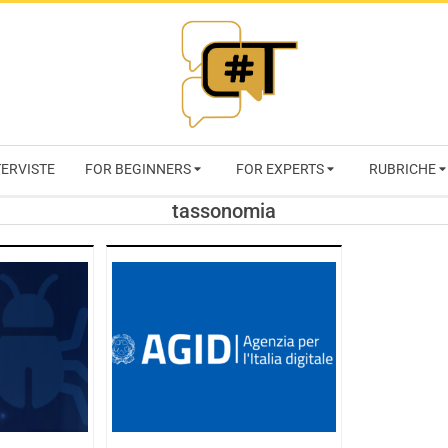
RIVISTA
TERVISTE
FOR BEGINNERS
FOR EXPERTS
RUBRICHE
CYBERSECURI
tassonomia
TRENDS