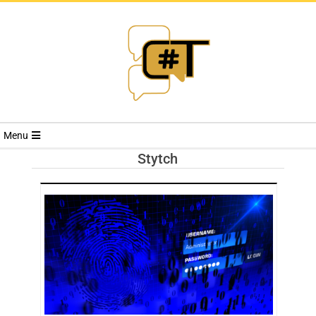
RIVISTA
Menu
CYBERSECURI
Stytch
TRENDS