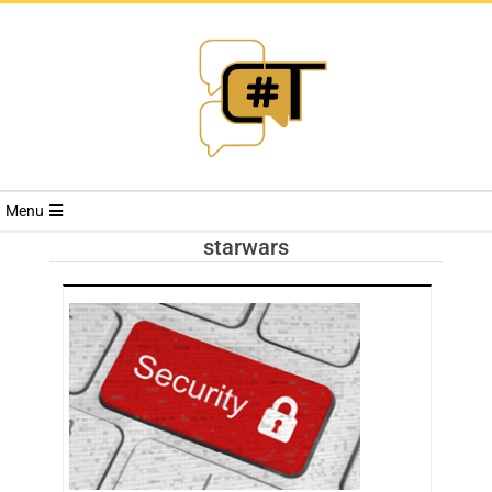
RIVISTA
Menu
CYBERSECURI
starwars
TRENDS