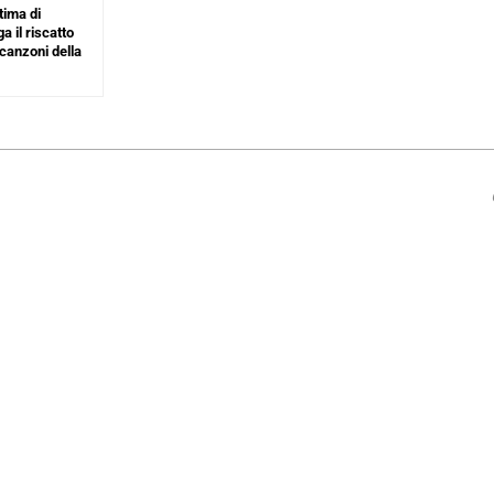
ima di
a il riscatto
 canzoni della