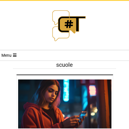
RIVISTA
Menu
CYBERSECURI
scuole
TRENDS