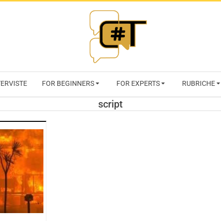
RIVISTA
TERVISTE
FOR BEGINNERS
FOR EXPERTS
RUBRICHE
CYBERSECURI
script
TRENDS