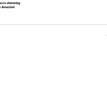
ttacco skimming
e donazioni