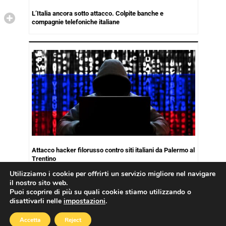
L’Italia ancora sotto attacco. Colpite banche e
compagnie telefoniche italiane
Attacco hacker filorusso contro siti italiani da Palermo al
Trentino
Utilizziamo i cookie per offrirti un servizio migliore nel navigare
il nostro sito web.
Puoi scoprire di più su quali cookie stiamo utilizzando o
disattivarli nelle
impostazioni
.
Copyright © 2026
Cookies Policy
|
Privacy Policy
Accetta
Reject