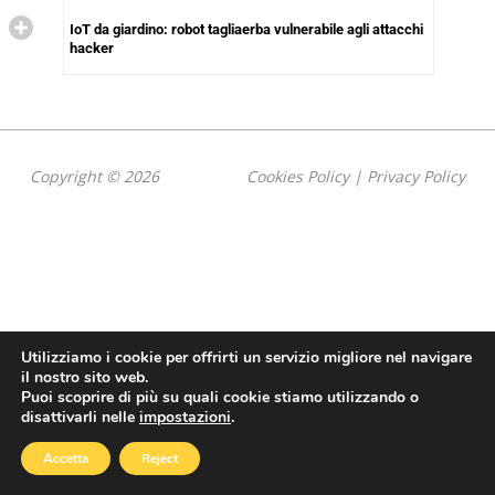
IoT da giardino: robot tagliaerba vulnerabile agli attacchi
hacker
Copyright © 2026
Cookies Policy
|
Privacy Policy
Utilizziamo i cookie per offrirti un servizio migliore nel navigare
il nostro sito web.
Puoi scoprire di più su quali cookie stiamo utilizzando o
disattivarli nelle
impostazioni
.
Accetta
Reject