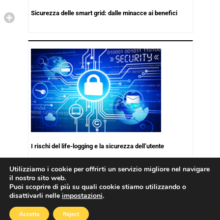
Sicurezza delle smart grid: dalle minacce ai benefici
I rischi del life-logging e la sicurezza dell’utente
Utilizziamo i cookie per offrirti un servizio migliore nel navigare
il nostro sito web.
Puoi scoprire di più su quali cookie stiamo utilizzando o
disattivarli nelle
impostazioni
.
Copyright © 2026
Cookies Policy
|
Privacy Policy
Accetta
Reject