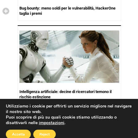
Bug bounty: meno soldi per le vulnerabilità, HackerOne
taglia i premi
Intelligenza artificiale: decine di ricercatori temono il
rischio estinzione
Utilizziamo i cookie per offrirti un servizio migliore nel navigare
il nostro sito web.
Puoi scoprire di più su quali cookie stiamo utilizzando o
disattivarli nelle
impostazioni
.
Copyright © 2026
Cookies Policy
|
Privacy Policy
Accetta
Reject