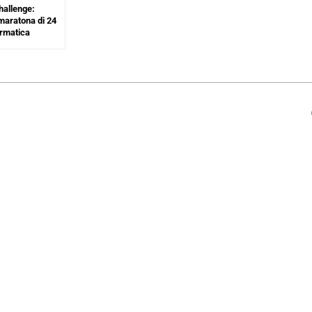
hallenge:
 maratona di 24
ormatica