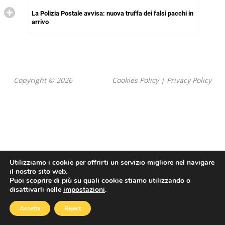
La Polizia Postale avvisa: nuova truffa dei falsi pacchi in
arrivo
Copyright © 2026
Cookies Policy
|
Privacy Policy
Utilizziamo i cookie per offrirti un servizio migliore nel navigare
il nostro sito web.
Puoi scoprire di più su quali cookie stiamo utilizzando o
disattivarli nelle
impostazioni
.
Accetta
Reject