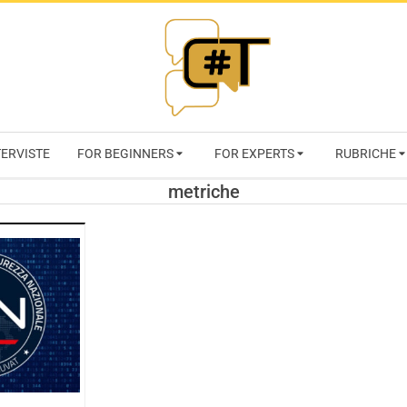
RIVISTA
TERVISTE
FOR BEGINNERS
FOR EXPERTS
RUBRICHE
CYBERSECURI
metriche
TRENDS