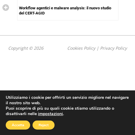
Workflow agentici e malware analysis: il nuovo studio
del CERT-AGID
Copyright © 2026
Cookies Policy
|
Privacy Policy
Utilizziamo i cookie per offrirti un servizio migliore nel navigare
il nostro sito web.
Puoi scoprire di più su quali cookie stiamo utilizzando o
disattivarli nelle
impostazioni
.
Accetta
Reject