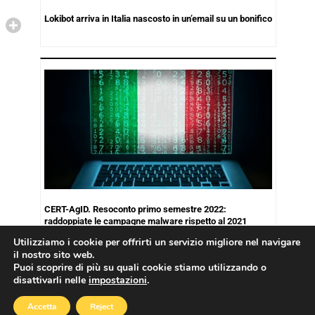
Lokibot arriva in Italia nascosto in un’email su un bonifico
CERT-AgID. Resoconto primo semestre 2022:
raddoppiate le campagne malware rispetto al 2021
Utilizziamo i cookie per offrirti un servizio migliore nel navigare
il nostro sito web.
Puoi scoprire di più su quali cookie stiamo utilizzando o
disattivarli nelle
impostazioni
.
Copyright © 2026
Cookies Policy
|
Privacy Policy
Accetta
Reject