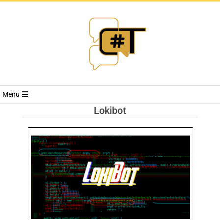
RIVISTA
Menu
CYBERSECURI
Lokibot
TRENDS