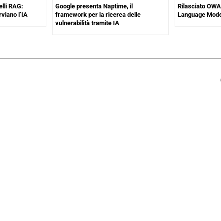
elli RAG:
Google presenta Naptime, il
Rilasciato OWA
rviano l’IA
framework per la ricerca delle
Language Model
vulnerabilità tramite IA