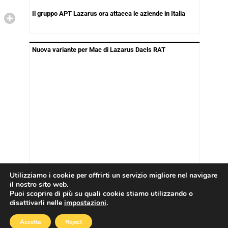
Il gruppo APT Lazarus ora attacca le aziende in Italia
Nuova variante per Mac di Lazarus Dacls RAT
Utilizziamo i cookie per offrirti un servizio migliore nel navigare
il nostro sito web.
Puoi scoprire di più su quali cookie stiamo utilizzando o
disattivarli nelle
impostazioni
.
Copyright © 2026
Cookies Policy
|
Privacy Policy
Accetta
Reject