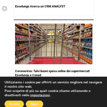
Esselunga ricerca un CRM ANALYST
Coronavirus: falsi buoni spesa online dei supermercati
Esselunga e Conad
Utilizziamo i cookie per offrirti un servizio migliore nel navigare
il nostro sito web.
Puoi scoprire di più su quali cookie stiamo utilizzando o
disattivarli nelle
impostazioni
.
Copyright © 2026
Cookies Policy
|
Privacy Policy
Accetta
Reject