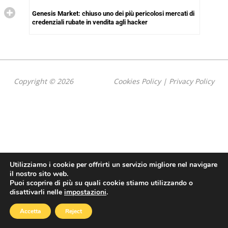
Genesis Market: chiuso uno dei più pericolosi mercati di
credenziali rubate in vendita agli hacker
Copyright © 2026
Cookies Policy
|
Privacy Policy
Utilizziamo i cookie per offrirti un servizio migliore nel navigare
il nostro sito web.
Puoi scoprire di più su quali cookie stiamo utilizzando o
disattivarli nelle
impostazioni
.
Accetta
Reject