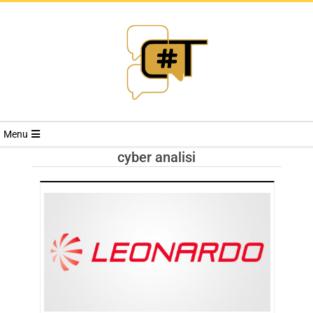
RIVISTA
Menu
CYBERSECURI
cyber analisi
TRENDS