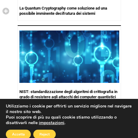
La Quantum Cryptography come soluzione ad una
possibile imminente decifratura dei sistemi
NIST: standardizzazione degli algoritmi di crittografia in
grado di resistere agli attacchi dei computer quantistici
Utilizziamo i cookie per offrirti un servizio migliore nel navigare
il nostro sito web.
Puoi scoprire di più su quali cookie stiamo utilizzando o
disattivarli nelle
impostazioni
.
Copyright © 2026
Cookies Policy
|
Privacy Policy
Accetta
Reject