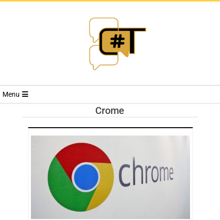
RIVISTA
Menu
CYBERSECURI
Crome
TRENDS